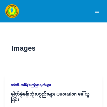
Skip
to
content
Images
,
တင်ဒါ
အမိန့်/ကြေညာချက်များ
ဓါတ်ခွဲခန်းသုံးပစ္စည်းများ Quotation ခေါ်ယူ
ခြင်း