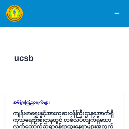
Skip
to
content
ucsb
အမိန့်/ကြေညာချက်များ
ကျန်းမာရေးနှင့်အားကစားဝန်ကြီးဌာနအောက်ရှိ
ကုသရေးဦးစီးဌာနတွင် လစ်လပ်လျက်ရှိသော
လက်ထောက်ဆရာဝန်ရာထူးနေရာများအတွက်