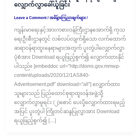
လျှောက်လွှာခေါ်ယူခြင်း
Leave a Comment
/
အမိန့်/ကြေညာချက်များ
/
ကျန်းမာရေးနှင့်အားကစားဝန်ကြီးဌာနအောက်ရှိ ကုသ
ရေးဦးစီးဌာနတွင် လစ်လပ်လျက်ရှိသော လက်ထောက်
ဆရာဝန်ရာထူးနေရာများအတွက် ပူးတွဲပါလျှောက်လွှာ
ပုံစံအား Download ရယူဖြည့်စွက်၍ လျှောက်ထားနိုင်
ပါသည်။ [embeddoc url=”http://doms.gov.mmwp-
content/uploads/2020/12/1AS840-
Advertisement.pdf” download=”all”] လျှောက်ထား
သူများသည် ပြည်ထောင်စုရာထူးဝန်အဖွဲ့သို့
လျှောက်လွှာမူရင်း (၂)စောင် ပေးပို့လျှောက်ထားရမည့်
အပြင် ပူးတွဲပါ ကြိုတင်ဆန္ဒပြုလွှာအား Download
ရယူဖြည့်စွက်၍ […]