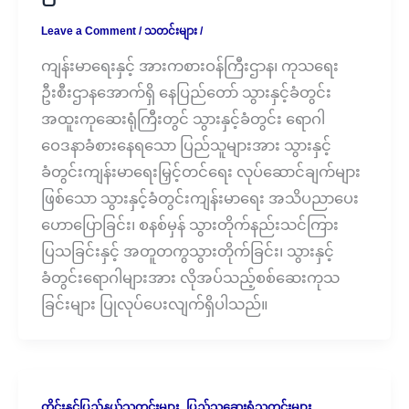
Leave a Comment
/
သတင်းများ
/
ကျန်းမာရေးနှင့် အားကစားဝန်ကြီးဌာန၊ ကုသရေး
ဦးစီးဌာနအောက်ရှိ နေပြည်တော် သွားနှင့်ခံတွင်း
အထူးကုဆေးရုံကြီးတွင် သွားနှင့်ခံတွင်း ရောဂါ
ဝေဒနာခံစားနေရသော ပြည်သူများအား သွားနှင့်
ခံတွင်းကျန်းမာရေးမြှင့်တင်ရေး လုပ်ဆောင်ချက်များ
ဖြစ်သော သွားနှင့်ခံတွင်းကျန်းမာရေး အသိပညာပေး
ဟောပြောခြင်း၊ စနစ်မှန် သွားတိုက်နည်းသင်ကြား
ပြသခြင်းနှင့် အတူတကွသွားတိုက်ခြင်း၊ သွားနှင့်
ခံတွင်းရောဂါများအား လိုအပ်သည့်စစ်ဆေးကုသ
ခြင်းများ ပြုလုပ်ပေးလျက်ရှိပါသည်။
,
တိုင်းနှင့်ပြည်နယ်သတင်းများ
ပြည်သူ့ဆေးရုံသတင်းများ