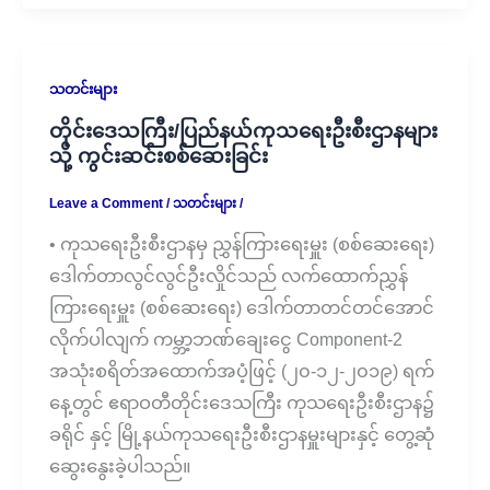
သတင်းများ
တိုင်းဒေသကြီး/ပြည်နယ်ကုသရေးဦးစီးဌာနများ
သို့ ကွင်းဆင်းစစ်ဆေးခြင်း
Leave a Comment
/
သတင်းများ
/
• ကုသရေးဦးစီးဌာနမှ ညွှန်ကြားရေးမှူး (စစ်ဆေးရေး)
ဒေါက်တာလွင်လွင်ဦးလှိုင်သည် လက်ထောက်ညွှန်
ကြားရေးမှူး (စစ်ဆေးရေး) ဒေါက်တာတင်တင်အောင်
လိုက်ပါလျက် ကမ္ဘာ့ဘဏ်ချေးငွေ Component-2
အသုံးစရိတ်အထောက်အပံ့ဖြင့် (၂၀-၁၂-၂၀၁၉) ရက်
နေ့တွင် ဧရာဝတီတိုင်းဒေသကြီး ကုသရေးဦးစီးဌာန၌
ခရိုင် နှင့် မြို့နယ်ကုသရေးဦးစီးဌာနမှူးများနှင့် တွေ့ဆုံ
ဆွေးနွေးခဲ့ပါသည်။