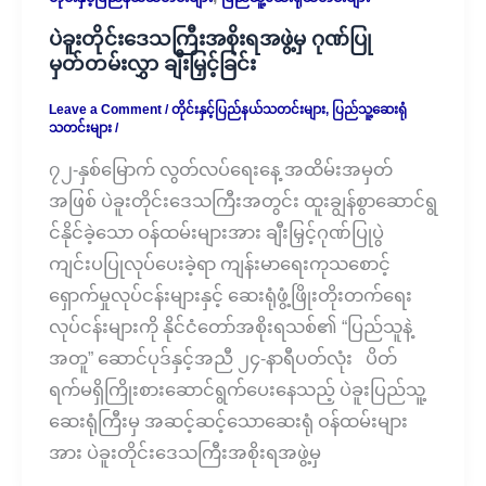
ပဲခူးတိုင်းဒေသကြီးအစိုးရအဖွဲ့မှ ဂုဏ်ပြု
မှတ်တမ်းလွှာ ချီးမြှင့်ခြင်း
Leave a Comment
/
တိုင်းနှင့်ပြည်နယ်သတင်းများ
,
ပြည်သူ့ဆေးရုံ
သတင်းများ
/
၇၂-နှစ်မြောက် လွတ်လပ်ရေးနေ့ အထိမ်းအမှတ်
အဖြစ် ပဲခူးတိုင်းဒေသကြီးအတွင်း ထူးချွန်စွာဆောင်ရွ
င်နိုင်ခဲ့သော ဝန်ထမ်းများအား ချီးမြှင့်ဂုဏ်ပြုပွဲ
ကျင်းပပြုလုပ်ပေးခဲ့ရာ ကျန်းမာရေးကုသစောင့်
ရှောက်မှုလုပ်ငန်းများနှင့် ဆေးရုံဖွံ့ဖြိုးတိုးတက်ရေး
လုပ်ငန်းများကို နိုင်ငံတော်အစိုးရသစ်၏ “ပြည်သူနဲ့
အတူ” ဆောင်ပုဒ်နှင့်အညီ ၂၄-နာရီပတ်လုံး ပိတ်
ရက်မရှိကြိုးစားဆောင်ရွက်ပေးနေသည့် ပဲခူးပြည်သူ့
ဆေးရုံကြီးမှ အဆင့်ဆင့်သောဆေးရုံ ဝန်ထမ်းများ
အား ပဲခူးတိုင်းဒေသကြီးအစိုးရအဖွဲ့မှ