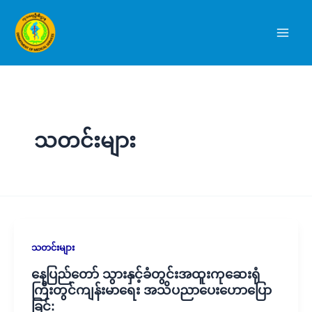
Skip
to
content
သတင်းများ
သတင်းများ
နေပြည်တော် သွားနှင့်ခံတွင်းအထူးကုဆေးရုံ
ကြီးတွင်ကျန်းမာရေး အသိပညာပေးဟောပြော
ခြင်: