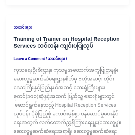
သတင်းများ
Training of Trainer on Hospital Reception
Services သင်တန်း ကျင်းပပြုလုပ်
Leave a Comment
/
သတင်းများ
/
ကုသရေးဦးစီးဌာန၊ ကုသမှုအထောက်အကူပြုဌာနခွဲ၊
ဆေးလူမှုဆက်ဆံရေးဌာနစိတ်မှ ဗဟိုအဆင့်၊ တိုင်း
ဒေသကြီးနှင့်ပြည်နယ်အဆင့် ဆေးရုံကြီးများ၊
ခုတင်(၁၀၀)ဆံ့နှင့်အထက် ပြည်သူ့ ဆေးရုံများတွင်
ဆောင်ရွက်နေသည့် Hospital Reception Services
လုပ်ငန်း ပိုမိုပြည့်စုံ ကောင်းမွန်စွာ ဝန်ဆောင်မှုပေးနိုင်
ရေးအတွက် လက်ထောက်ညွှန်ကြားရေးမှူး(ဆေးလူမှု)၊
ဆေးလူမှုဆက်ဆံရေးအရာရှိ၊ ဆေးလူမှုဆက်ဆံရေး