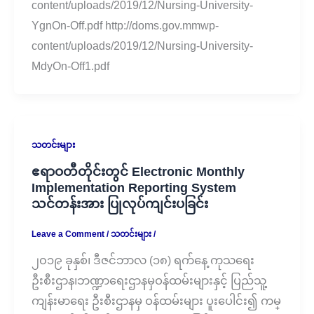
content/uploads/2019/12/Nursing-University-
YgnOn-Off.pdf http://doms.gov.mmwp-
content/uploads/2019/12/Nursing-University-
MdyOn-Off1.pdf
သတင်းများ
ဧရာဝတီတိုင်းတွင် Electronic Monthly
Implementation Reporting System
သင်တန်းအား ပြုလုပ်ကျင်းပခြင်း
Leave a Comment
/
သတင်းများ
/
၂၀၁၉ ခုနှစ်၊ ဒီဇင်ဘာလ (၁၈) ရက်နေ့ ကုသရေး
ဦးစီးဌာန၊ဘဏ္ဍာရေးဌာနမှဝန်ထမ်းများနှင့် ပြည်သူ့
ကျန်းမာရေး ဦးစီးဌာနမှ ဝန်ထမ်းများ ပူးပေါင်း၍ ကမ္