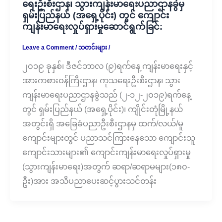
ရေးဦးစီးဌာန၊ သွားကျန်းမာရေးပညာဌာနခွဲမှ
ရှမ်းပြည်နယ် (အရှေ့ပိုင်း) တွင် ကျောင်း
ကျန်းမာရေးလှုပ်ရှားမှုဆောင်ရွက်ခြင်:
Leave a Comment
/
သတင်းများ
/
၂၀၁၉ ခုနှစ်၊ ဒီဇင်ဘာလ (၉)ရက်နေ့ ကျန်းမာရေးနှင့်
အားကစားဝန်ကြီးဌာန၊ ကုသရေးဦးစီးဌာန၊ သွား
ကျန်းမာရေးပညာဌာနခွဲသည် (၂-၁၂-၂၀၁၉)ရက်နေ့
တွင် ရှမ်းပြည်နယ် (အရှေ့ပိုင်း)၊ ကျိုင်းတုံမြို့နယ်
အတွင်းရှိ အခြေခံပညာဦးစီးဌာနမှ ထက်/လယ်/မူ
ကျောင်းများတွင် ပညာသင်ကြားနေသော ကျောင်းသူ
ကျောင်းသားများ၏ ကျောင်းကျန်းမာရေးလှုပ်ရှားမှု
(သွားကျန်းမာရေး)အတွက် ဆရာ/ဆရာမများ(၁၈၀-
ဦး)အား အသိပညာပေးဆင့်ပွားသင်တန်း