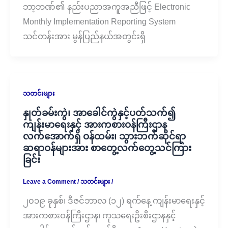
ဘာ့ဘဏ်၏ နည်းပညာအကူအညီဖြင့် Electronic
Monthly Implementation Reporting System
သင်တန်းအား မွန်ပြည်နယ်အတွင်းရှိ
သတင်းများ
နှုတ်ခမ်းကွဲ၊ အာခေါင်ကွဲနှင့်ပတ်သက်၍
ကျန်းမာရေးနှင့် အားကစားဝန်ကြီးဌာန
လက်အောက်ရှိ ဝန်ထမ်း၊ သွားဘက်ဆိုင်ရာ
ဆရာဝန်များအား စာတွေ့လက်တွေ့သင်ကြား
ခြင်း
Leave a Comment
/
သတင်းများ
/
၂၀၁၉ ခုနှစ်၊ ဒီဇင်ဘာလ (၁၂) ရက်နေ့ ကျန်းမာရေးနှင့်
အားကစားဝန်ကြီးဌာန၊ ကုသရေးဦးစီးဌာနနှင့်