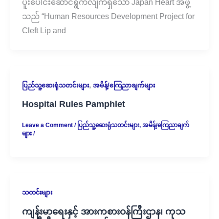
ပူးပေါင်းဆောင်ရွက်လျက်ရှိသော Japan Heart အဖွဲ့
သည် “Human Resources Development Project for
Cleft Lip and
,
ပြည်သူ့ဆေးရုံသတင်းများ
အမိန့်/ကြေညာချက်များ
Hospital Rules Pamphlet
Leave a Comment
/
ပြည်သူ့ဆေးရုံသတင်းများ
,
အမိန့်/ကြေညာချက်
များ
/
သတင်းများ
ကျန်းမာရေးနှင့် အားကစားဝန်ကြီးဌာန၊ ကုသ