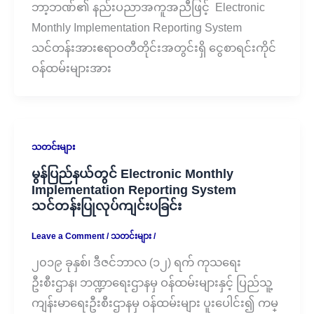
ဘာ့ဘဏ်၏ နည်းပညာအကူအညီဖြင့် Electronic
Monthly Implementation Reporting System
သင်တန်းအားဧရာဝတီတိုင်းအတွင်းရှိ ငွေစာရင်းကိုင်
ဝန်ထမ်းများအား
သတင်းများ
မွန်ပြည်နယ်တွင် Electronic Monthly
Implementation Reporting System
သင်တန်းပြုလုပ်ကျင်းပခြင်း
Leave a Comment
/
သတင်းများ
/
၂၀၁၉ ခုနှစ်၊ ဒီဇင်ဘာလ (၁၂) ရက် ကုသရေး
ဦးစီးဌာန၊ ဘဏ္ဍာရေးဌာနမှ ဝန်ထမ်းများနှင့် ပြည်သူ့
ကျန်းမာရေးဦးစီးဌာနမှ ဝန်ထမ်းများ ပူးပေါင်း၍ ကမ္