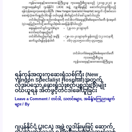
ရန်ကုန်အထူးကုဆေးရုံသစ်ကြီး (New
Yangon Specialist Hospital)အတွက်
လိုအပ်သော ဆေးရုံသုံးစက်ပစ္စည်း(၆)မျိုး
ဝယ်ယူရန် အိတ်ဖွင့်တင်ဒါခေါ်ယူခြင်း
Leave a Comment
/
တင်ဒါ
,
သတင်းများ
,
အမိန့်/ကြေညာချက်
များ
/ By
ဂျပန်နိုင်ငံ (JICA) အဖွဲ့ လှူဒါန်းမှုဖြင့် ဆောက်
လုပ်လျှက်ရှိသည့် ရန်ကုန်အထူးကုဆေးရုံသစ်