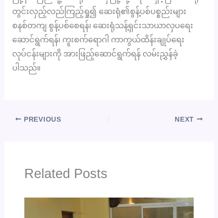
တွင်းလှည့်လည်ကြည့်ရှု၍ ဆေးရုံ၏စွန့်ပစ်ပစ္စည်းများ
စနစ်တကျ စွန့်ပစ်စေရန်၊ ဆေးရုံသန့်ရှင်းသာယာလှပရေး
ဆောင်ရွက်ရန်၊ ကူးစက်ရောဂါ ကာကွယ်ထိန်းချုပ်ရေး
လုပ်ငန်းများကို အားဖြည့်ဆောင်ရွက်ရန် လမ်းညွှန်ခဲ့
ပါသည်။
PREVIOUS
NEXT
Related Posts