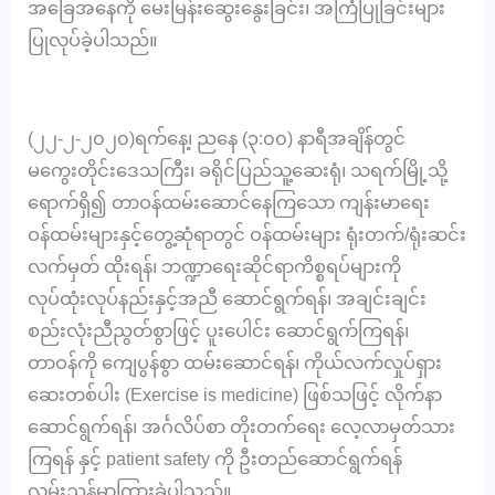
အခြေအနေကို မေးမြန်းဆွေးနွေးခြင်း၊ အကြံပြုခြင်းများ
ပြုလုပ်ခဲ့ပါသည်။
(၂၂-၂-၂၀၂၀)ရက်နေ့၊ ညနေ (၃:၀၀) နာရီအချိန်တွင်
မကွေးတိုင်းဒေသကြီး၊ ခရိုင်ပြည်သူ့ဆေးရုံ၊ သရက်မြို့သို့
ရောက်ရှိ၍ တာဝန်ထမ်းဆောင်နေကြသော ကျန်းမာရေး
ဝန်ထမ်းများနှင့်တွေ့ဆုံရာတွင် ဝန်ထမ်းများ ရုံးတက်/ရုံးဆင်း
လက်မှတ် ထိုးရန်၊ ဘဏ္ဍာရေးဆိုင်ရာကိစ္စရပ်များကို
လုပ်ထုံးလုပ်နည်းနှင့်အညီ ဆောင်ရွက်ရန်၊ အချင်းချင်း
စည်းလုံးညီညွတ်စွာဖြင့် ပူးပေါင်း ဆောင်ရွက်ကြရန်၊
တာဝန်ကို ကျေပွန်စွာ ထမ်းဆောင်ရန်၊ ကိုယ်လက်လှုပ်ရှား
ဆေးတစ်ပါး (Exercise is medicine) ဖြစ်သဖြင့် လိုက်နာ
ဆောင်ရွက်ရန်၊ အင်္ဂလိပ်စာ တိုးတက်ရေး လေ့လာမှတ်သား
ကြရန် နှင့် patient safety ကို ဦးတည်ဆောင်ရွက်ရန်
လမ်းညွှန်မှာကြားခဲ့ပါသည်။