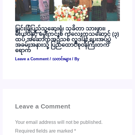
မြင်းခြံပြည်သူ့ဆေးရုံ၊ သုခိတာ သားဖွား၊
မီးယပ်နှင့် မွေးကင်းစ ကလေးကုသဆောင် (၃)
ထပ် အဆောက်အဦသစ် လှူဒါန်း ပေးအပ်ပွဲ
အခမ်းအနားသို့ ပြည်ထောင်စုဝန်ကြီးတက်
ရောက်
Leave a Comment
/
သတင်းများ
/ By
Leave a Comment
Your email address will not be published.
Required fields are marked
*