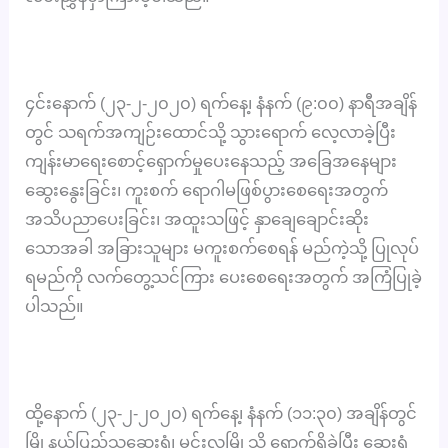
၄င်းနောက် (၂၃-၂-၂၀၂၀) ရက်နေ့၊ နံနက် (၉:၀၀) နာရီအချိန်
တွင် သရက်အကျဉ်းထောင်သို့ သွားရောက် လေ့လာခဲ့ပြီး
ကျန်းမာရေးစောင့်ရှောက်မှုပေးနေသည့် အ‌ခြေအနေများ
ဆွေးနွေးခြင်း၊ ကူးစက် ရောဂါမဖြစ်ပွားစေရေးအတွက်
အသိပညာပေးခြင်း၊ အထူးသဖြင့် နှာချေချောင်းဆိုး
သောအခါ အခြားသူများ မကူးစက်စေရန် မည်ကဲ့သို့ ပြုလုပ်
ရမည်ကို လက်တွေ့သင်ကြား ပေးစေရေးအတွက် အကြံပြုခဲ့
ပါသည်။
ထို့နောက် (၂၃-၂-၂၀၂၀) ရက်နေ့၊ နံနက် (၁၁:၃၀) အချိန်တွင်
မြို့နယ်ပြည်သူ့ဆေးရုံ၊ မင်းလှမြို့သို့ ရောက်ရှိခဲ့ပြီး ဆေးရုံ