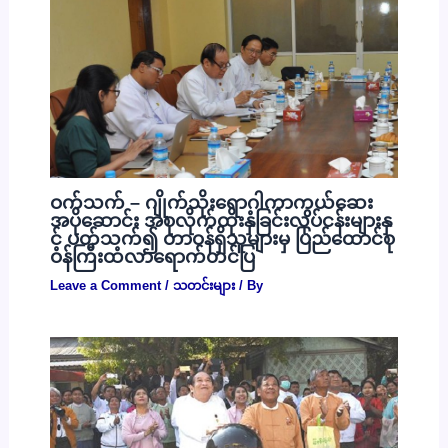
ဝက်သက် – ဂျိုက်သိုးရောဂါကာကွယ်ဆေး
အပိုဆောင်း အစုလိုက်ထိုးနှံခြင်းလုပ်ငန်းများနှ
င့် ပတ်သက်၍ တာဝန်ရှိသူများမှ ပြည်ထောင်စု
ဝန်ကြီးထံလာရောက်တင်ပြ
Leave a Comment
/
သတင်းများ
/ By