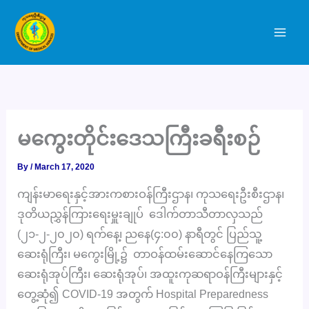
Skip
to
content
မကွေးတိုင်းဒေသကြီးခရီးစဉ်
By
/
March 17, 2020
ကျန်းမာရေးနှင့်အားကစားဝန်ကြီးဌာန၊ ကုသရေးဦးစီးဌာန၊
ဒုတိယညွှန်ကြားရေးမှူးချုပ် ဒေါက်တာသီတာလှသည်
(၂၁-၂-၂၀၂၀) ရက်နေ့၊ ညနေ(၄:၀၀) နာရီတွင် ပြည်သူ့
ဆေးရုံကြီး၊ မကွေးမြို့၌ တာဝန်ထမ်းဆောင်နေကြသော
ဆေးရုံအုပ်ကြီး၊ ဆေးရုံအုပ်၊ အထူးကုဆရာဝန်ကြီးများနှင့်
တွေ့ဆုံ၍ COVID-19 အတွက် Hospital Preparedness