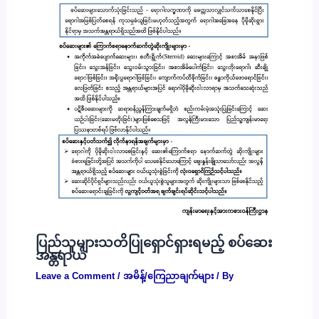
ပြည်သူများသတိပြုရှောင်ရှားရမည့် စပ်ဆေး
အန္တရာယ်
Leave a Comment
/
အမိန့်/ကြေညာချက်များ
/ By