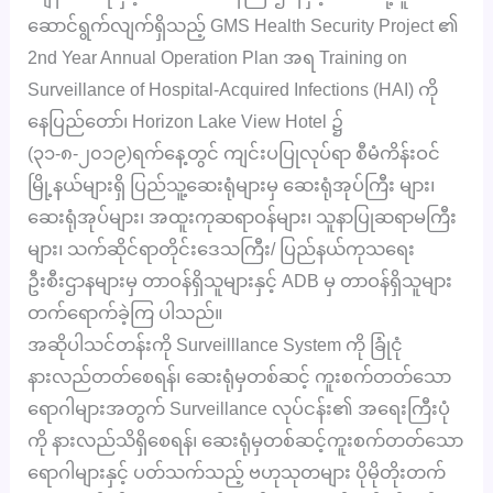
ဆောင်ရွက်လျက်ရှိသည့် GMS Health Security Project ၏
2nd Year Annual Operation Plan အရ Training on
Surveillance of Hospital-Acquired Infections (HAI) ကို
နေပြည်တော်၊ Horizon Lake View Hotel ၌
(၃၁-၈-၂၀၁၉)ရက်နေ့တွင် ကျင်းပပြုလုပ်ရာ စီမံကိန်းဝင်
မြို့နယ်များရှိ ပြည်သူ့ဆေးရုံများမှ ဆေးရုံအုပ်ကြီး များ၊
ဆေးရုံအုပ်များ၊ အထူးကုဆရာဝန်များ၊ သူနာပြုဆရာမကြီး
များ၊ သက်ဆိုင်ရာတိုင်းဒေသကြီး/ ပြည်နယ်ကုသရေး
ဦးစီးဌာနများမှ တာဝန်ရှိသူများနှင့် ADB မှ တာဝန်ရှိသူများ
တက်ရောက်ခဲ့ကြ ပါသည်။
အဆိုပါသင်တန်းကို Surveilllance System ကို ခြုံငုံ
နားလည်တတ်စေရန်၊ ဆေးရုံမှတစ်ဆင့် ကူးစက်တတ်သော
ရောဂါများအတွက် Surveillance လုပ်ငန်း၏ အရေးကြီးပုံ
ကို နားလည်သိရှိစေရန်၊ ဆေးရုံမှတစ်ဆင့်ကူးစက်တတ်သော
ရောဂါများနှင့် ပတ်သက်သည့် ဗဟုသုတများ ပိုမိုတိုးတက်