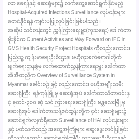
လာ စေရန်နှင့် ဆေးရုံများ၌ လက်တွေ့ဆောင်ရွက်နိုင်မည့်
Hospital-Acquired Infections Surveillance လုပ်ငန်းများ
စတင်နိုင်ရန် ကျင်းပပြုလုပ်ခြင်းဖြစ်ပါသည်။
အဆိုပါသင်တန်းတွင် ညွှန်ကြားရေးမှူး(ကုသရေး) ဒေါက်တာ
မိုးခိုင်က Current Activities and Way Forward on IPC in
GMS Health Security Project Hospitals ကိုလည်းကောင်း၊
ပြည်သူ့ ကျန်းမာရေးဦးစီးဌာန၊ ဗဟိုကူးစက်ရောဂါတိုက်
ဖျက်ရေးဌာနခွဲမှ လက်ထောက်ညွှန်ကြားရေးမှူး ဒေါက်တာ
အိအိဇာညီက Overview of Surveillance System in
Myanmar ခေါင်းစဉ်ဖြင့် လည်းကောင်း၊ ဗဟိုအမျိုးသမီး
ဆေးရုံကြီး၊ ရန်ကုန်မြို့မှ ဆေးရုံအုပ် ဒေါက်တာသီတာဝင်းနှ
င့် ခုတင်-၃၀၀ ဆံ့ သင်ကြားရေးဆေးရုံကြီး၊ မန္တလေးမြို့မှ
ဆေးရုံအုပ် ဒေါက်တာသန့်ဇင်ထွန်းတို့က ၄င်း ဆေးရုံများ၌
ဆောင်ရွက်လျက်ရှိသော Surveillance of HAI လုပ်ငန်းများ
နှင့် ပတ်သက်သည့် အတွေ့အကြုံများ ဆွေးနွေးတင်ပြခြင်း
ကိုလည်းကောင်း ဆောင်ရွက်ကြပြီး ကုသရေးဦးစီးဌာနနှင့်