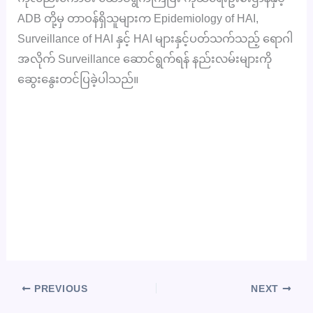
ADB တို့မှ တာဝန်ရှိသူများက Epidemiology of HAI,
Surveillance of HAI နှင့် HAI များနှင့်ပတ်သက်သည့် ရောဂါ
အလိုက် Surveillance ဆောင်ရွက်ရန် နည်းလမ်းများကို
ဆွေးနွေးတင်ပြခဲ့ပါသည်။
PREVIOUS
NEXT