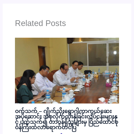
Related Posts
ဝက်သက် – ဂျိုက်သိုးရောဂါကာကွယ်ဆေး
အပိုဆောင်း အစုလိုက်ထိုးနှံခြင်းလုပ်ငန်းများနှ
င့် ပတ်သက်၍ တာဝန်ရှိသူများမှ ပြည်ထောင်စု
ဝန်ကြီးထံလာရောက်တင်ပြ