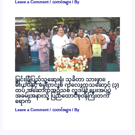
Leave a Comment
/
သတင်းများ
/ By
မြင်းခြံပြည်သူ့ဆေးရုံ၊ သုခိတာ သားဖွား၊
မီးယပ်နှင့် မွေးကင်းစ ကလေးကုသဆောင် (၃)
ထပ် အဆောက်အဦသစ် လှူဒါန်း ပေးအပ်ပွဲ
အခမ်းအနားသို့ ပြည်ထောင်စုဝန်ကြီးတက်
ရောက်
Leave a Comment
/
သတင်းများ
/ By