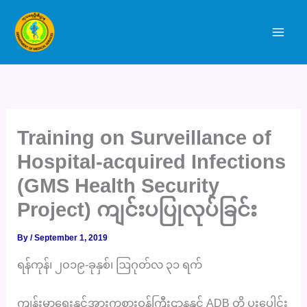
Skip
to
content
Training on Surveillance of
Hospital-acquired Infections
(GMS Health Security
Project) ကျင်းပပြုလုပ်ခြင်း
By
/
September 1, 2019
ရန်ကုန်၊ ၂၀၁၉-ခုနှစ်၊ ဩဂုတ်လ ၃၁ ရက်
ကျန်းမာရေးနှင့်အားကစားဝန်ကြီးဌာနနှင့် ADB တို့ ပူးပေါင်း