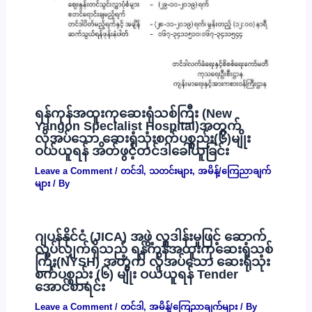
ရန်ကုန်အထူးကုဆေးရုံသစ်ကြီး (New
Yangon Specialist Hospital)အတွက်
လိုအပ်သော ဆေးရုံသုံးစက်ပစ္စည်း(၆)မျိုး
ဝယ်ယူရန် အိတ်ဖွင့်တင်ဒါခေါ်ယူခြင်း
Leave a Comment
/
တင်ဒါ
,
သတင်းများ
,
အမိန့်/ကြေညာချက်
များ
/ By
ဂျပန်နိုင်ငံ (JICA) အဖွဲ့ လှူဒါန်းမှုဖြင့် ဆောက်
လုပ်လျှက်ရှိသည့် ရန်ကုန်အထူးကုဆေးရုံသစ်
ကြီး(NYSH) အတွက် လိုအပ်သော ဆေးရုံသုံး
စက်ပစ္စည်း (၆) မျိုး ဝယ်ယူရန် Tender
အောင်စာရင်း
Leave a Comment
/
တင်ဒါ
,
အမိန့်/ကြေညာချက်များ
/ By