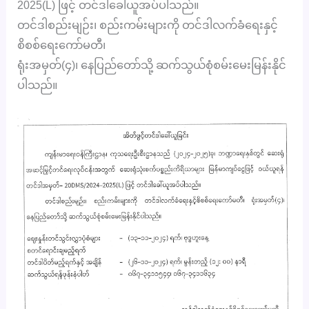
2025(L) ဖြင့် တင်ဒါခေါ်ယူအပ်ပါသည်။
တင်ဒါစည်းမျဉ်း၊ စည်းကမ်းများကို တင်ဒါလက်ခံရေးနှင့်
စိစစ်ရေးကော်မတီ၊
ရုံးအမှတ်(၄)၊ နေပြည်တော်သို့ ဆက်သွယ်စုံစမ်းမေးမြန်းနိုင်
ပါသည်။