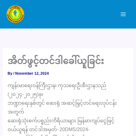
Skip
to
content
အိတ်ဖွင့်တင်ဒါခေါ်ယူခြင်း
By
/
November 12, 2024
ကျန်းမာရေးဝန်ကြီးဌာန၊ ကုသရေးဦးစီးဌာနသည်
(၂၀၂၄-၂၀၂၅)ခု၊
ဘဏ္ဍာရေးနှစ်တွင် ဆေးရုံ အဆင့်မြှင့်တင်ရေးလုပ်ငန်း
အတွက်
ဆေးရုံသုံးစက်ပစ္စည်းကိရိယာများ မြန်မာကျပ်ငွေဖြင့်
ဝယ်ယူရန် တင်ဒါအမှတ်- 20DMS/2024-