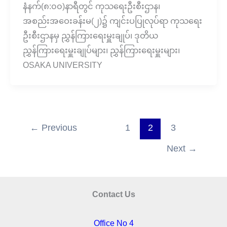
နံနက်(၈:၀၀)နာရီတွင် ကုသရေးဦးစီးဌာန၊
အစည်းအဝေးခန်းမ(၂)၌ ကျင်းပပြုလုပ်ရာ ကုသရေး
ဦးစီးဌာနမှ ညွှန်ကြားရေးမှူးချုပ်၊ ဒုတိယ
ညွှန်ကြားရေးမှူးချုပ်များ၊ ညွှန်ကြားရေးမှူးများ၊
OSAKA UNIVERSITY
←
Previous
1
2
3
Next
→
Contact Us
Office No 4