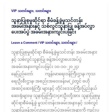
,
VIP သတင်းများ
သတင်းများ
သူနာပြုစုမှုဆိုင်ရာ စီမံခန့်ခွဲမှုသင်တန်း
အခမ်းအနားနှင့် သစ်လွင်သူနာပြု ခန့်အပ်လွှာ
ပေးအပ်ပွဲ အခမ်းအနားကျင်းပခြင်း
Leave a Comment
/
VIP သတင်းများ
,
သတင်းများ
/
သူနာပြုစုမှုဆိုင်ရာ စီမံခန့်ခွဲမှုသင်တန်း အခမ်းအနား
နှင့် သစ်လွင်သူနာပြု ခန့်အပ်လွှာပေးအပ်ပွဲ
အခမ်းအနားကျင်းပခြင်း ၁၀-၁၀-၂၀၂၄၊
နေပြည်တော် ကျန်းမာရေးဝန်ကြီးဌာန၊ ကုသ
ရေးဦးစီးဌာန၊ အစည်းအဝေးခန်းမ(၂)တွင် ဗဟို
အဆင့်ဆေးရုံကြီး များနှင့် တိုင်းဒေသကြီး/ပြည်နယ်
ဆေးရုံများမှ သူနာပြုကြီး(၁၄၈)ဦးတို့အား သူနာပြုစုမှု
ဆိုင်ရာစီမံခန့်ခွဲ မှုသင်တန်းအခမ်းအနားနှင့် သစ်လွင်
သူနာပြုခန့်အပ်လွှာပေးအပ်ပွဲအခမ်းအနားကို ကျင်းပ