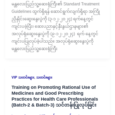
မန္တလေးပြည်သူ့ဆေးရုံကြီး၏ Standard Treatment
Guidelines ထွက်ရှိရန် ဆောင်ရွက်လျက်ရှိရာ အကြို
ညှိနှိုင်းဆွေးနွေးပွဲကို (၃-၁၂-၂၀၂၄) ရက်နေ့တွင်
ကျင်းပခဲ့ပြီး၊ ဆေးပညာနှင့်နှီးနွယ်ဌာနများ၏
အလုပ်ရုံဆွေးနွေးပွဲကို (၉-၁၂-၂၀၂၄) ရက် နေ့တွင်
ကျင်းပပြုလုပ်ခဲ့ပါသည်။ အလုပ်ရုံဆွေးနွေးပွဲကို
မန္တလေးပြည်သူ့ဆေးရုံကြီး
,
VIP သတင်းများ
သတင်းများ
Training on Promoting Rational Use of
Medicines and Good Prescribing
Practices for Health Care Professionals
(Batch-2 & Batch-3) သင်တန်းပြုလုပ်ခြင်း