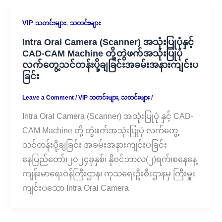
,
VIP သတင်းများ
သတင်းများ
Intra Oral Camera (Scanner) အသုံးပြုပုံနှင့်
CAD-CAM Machine တို့တွဲဖက်အသုံးပြုပုံ
လက်တွေ့သင်တန်းပို့ချခြင်းအခမ်းအနားကျင်းပ
ခြင်း
Leave a Comment
/
VIP သတင်းများ
,
သတင်းများ
/
Intra Oral Camera (Scanner) အသုံးပြုပုံ နှင့် CAD-
CAM Machine တို့ တွဲဖက်အသုံးပြုပုံ လက်တွေ့
သင်တန်းပို့ချခြင်း အခမ်းအနားကျင်းပခြင်း
နေပြည်တော်၊၂၀၂၄ခုနှစ်၊ နိုဝင်ဘာလ(၂)ရက်၊စနေနေ့
ကျန်းမာရေးဝန်ကြီးဌာန၊ ကုသရေးဦးစီးဌာနမှ ကြီးမှူး
ကျင်းပသော Intra Oral Camera