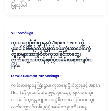
ပြုလုပ်ပါ
VIP သတင်းများ
ကုသရေးဦးစီးဌာနနှင့် Japan Heart တို့
ပူးပေါင်းစီစဉ်သည့်နှုတ်ခမ်းကွဲ၊အာခေါင်ကွဲ
လူနာများအားခွဲစိတ်ကုသခြင်းစာတွေ့၊
လက်တွေ့သင်တန်းဖွင့်ပွဲအခမ်းအနားကျင်းပ
ခြင်း
Leave a Comment
/
VIP သတင်းများ
/
ကျန်းမာရေးဝန်ကြီးဌာန၊ ကုသရေးဦးစီးဌာနနှင့် Japan
Heart တို့ ပူးပေါင်းစီစဉ်ဖွင့်လှစ်သည့် နှုတ်ခမ်းကွဲ၊
အာခေါင်ကွဲလူနာများအား ခွဲစိတ်ကုသခြင်းစာတွေ့၊
လက်တွေ့သင်တန်းဖွင့်ပွဲအခမ်းအနားကို ယနေ့