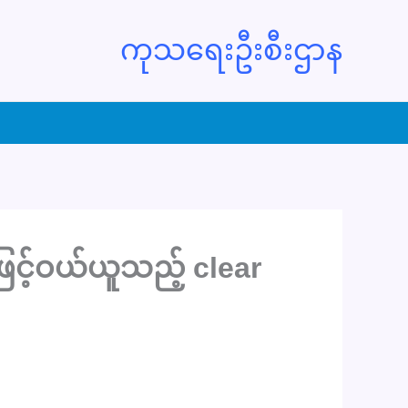
ကုသရေးဦးစီးဌာန
ြင့်ဝယ်ယူသည့် clear