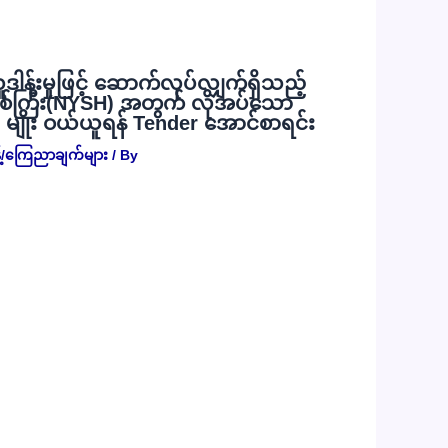
လှူဒါန်းမှုဖြင့် ဆောက်လုပ်လျှက်ရှိသည့်
စ်ကြီး(NYSH) အတွက် လိုအပ်သော
) မျိုး ဝယ်ယူရန် Tender အောင်စာရင်း
့်/ကြေညာချက်များ
/ By