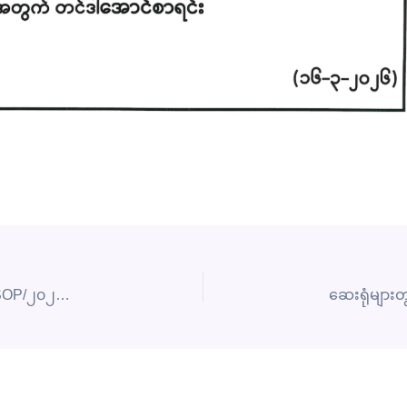
ဆေးလူမှုဆက်ဆံရေးလုပ်ငန်းဆိုင်ရာလုပ်ငန်းလမ်းညွှန်(SOP/၂၀၂၄)ပါလုပ်ငန်းများ အသိပေးဆွေးနွေးခြင်းနှင့် လုပ်ငန်းများအကောင်အထည်ဖော်ဆောင်သွားရန် ညှိနှိုင်းအစည်းအဝေး ကျင်းပခြင်း