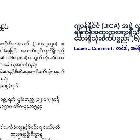
ဂျပန်နိုင်ငံ (JICA) အဖွဲ့ 
ရန်ကုန်အထူးကုဆေးရုံသ
ဆေးရုံသုံးစက်ပစ္စည်း (၆
Leave a Comment
/
တင်ဒါ
,
အမိန