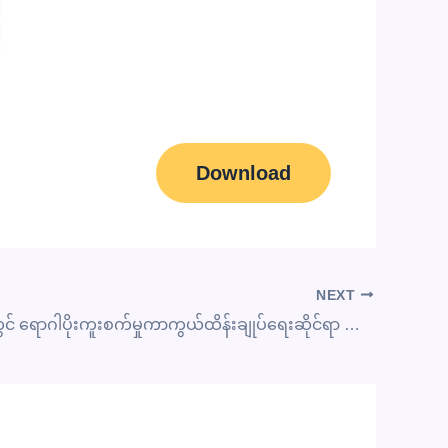
Download
NEXT
ဆေးရုံများတွင် ရောဂါပိုးကူးစက်မှုကာကွယ်ထိန်းချုပ်ရေးဆိုင်ရာ သင်တန်း ကျင်းပပြုလုပ်