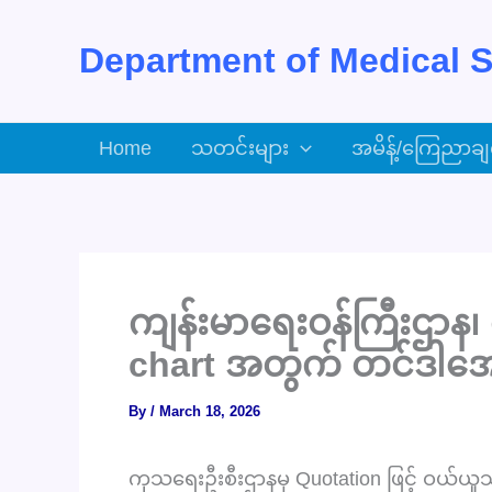
Skip
to
Department of Medical S
content
Home
သတင်းများ
အမိန့်/ကြေညာချ
ကျန်းမာရေးဝန်ကြီးဌာန၊
chart အတွက် တင်ဒါအေ
By
/
March 18, 2026
ကုသရေးဦးစီးဌာနမှ Quotation ဖြင့် ဝယ်ယ