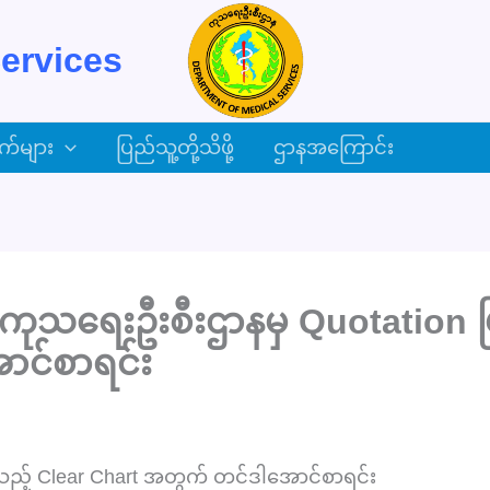
ervices
က်များ
ပြည်သူ့တို့သိဖို့
ဌာနအကြောင်း
 ကုသရေးဦးစီးဌာနမှ Quotation ဖ
ာင်စာရင်း
ူသည့် Clear Chart အတွက် တင်ဒါအောင်စာရင်း