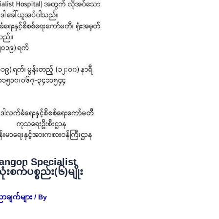
angon Specialist
စက်ပစ္စည်း(၆)မျိုး
ညာချက်များ
/ By