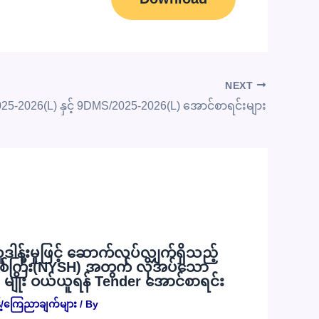
NEXT
5-2026(L) နှင့် 9DMS/2025-2026(L) အောင်စာရင်းများ
လှူဒါန်းမှုဖြင့် ဆောက်လုပ်လျှက်ရှိသည့်
စ်ကြီး(NYSH) အတွက် လိုအပ်သော
) မျိုး ဝယ်ယူရန် Tender အောင်စာရင်း
့်/ကြေညာချက်များ
/ By