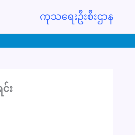
ကုသရေးဦးစီးဌာန
င်း