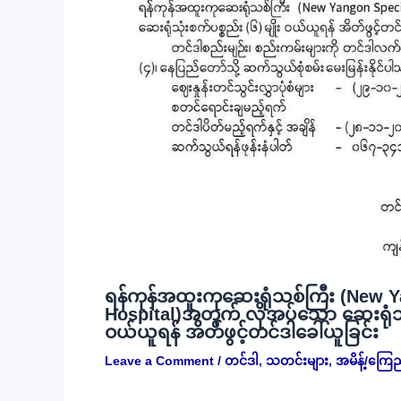
ရန်ကုန်အထူးကုဆေးရုံသစ်ကြီး (New Y
Hospital)အတွက် လိုအပ်သော ဆေးရုံသုံး
ဝယ်ယူရန် အိတ်ဖွင့်တင်ဒါခေါ်ယူခြင်း
Leave a Comment
/
တင်ဒါ
,
သတင်းများ
,
အမိန့်/ကြေ