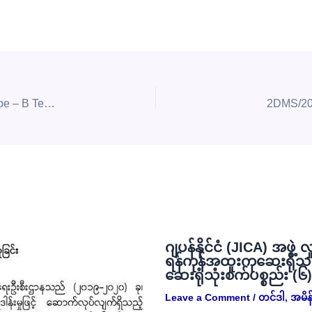
တင်ဒါအမှတ်- 12DMS/ 2025-2026 (L) အတွက် Envelope – B Technical Specification ဖွင့်ဖောက်စိစစ်ခြင်းနှင့် Envelope – A (ဈေးနှုန်း) စာအိတ် ဖွင့်ဖောက်စိစစ်ခြင်း အစည်းအဝေးပွဲ ဖိတ်ကြားခြင်း
2DMS/202
ဂျပန်နိုင်ငံ (JICA) အဖွဲ့ 
ရန်ကုန်အထူးကုဆေးရုံသ
ဆေးရုံသုံးစက်ပစ္စည်း (၆
Leave a Comment
/
တင်ဒါ
,
အမိန