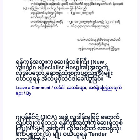
ရန်ကုန်အထူးကုဆေးရုံသစ်ကြီး (New
Yangon Specialist Hospital)အတွက်
လိုအပ်သော ဆေးရုံသုံးစက်ပစ္စည်း(၆)မျိုး
ဝယ်ယူရန် အိတ်ဖွင့်တင်ဒါခေါ်ယူခြင်း
Leave a Comment
/
တင်ဒါ
,
သတင်းများ
,
အမိန့်/ကြေညာချက်
များ
/ By
ဂျပန်နိုင်ငံ (JICA) အဖွဲ့ လှူဒါန်းမှုဖြင့် ဆောက်
လုပ်လျှက်ရှိသည့် ရန်ကုန်အထူးကုဆေးရုံသစ်
ကြီး(NYSH) အတွက် လိုအပ်သော ဆေးရုံသုံး
စက်ပစ္စည်း (၆) မျိုး ဝယ်ယူရန် Tender
အောင်စာရင်း