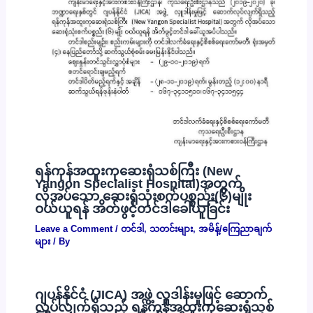
ရန်ကုန်အထူးကုဆေးရုံသစ်ကြီး (New
Yangon Specialist Hospital)အတွက်
လိုအပ်သော ဆေးရုံသုံးစက်ပစ္စည်း(၆)မျိုး
ဝယ်ယူရန် အိတ်ဖွင့်တင်ဒါခေါ်ယူခြင်း
Leave a Comment
/
တင်ဒါ
,
သတင်းများ
,
အမိန့်/ကြေညာချက်
များ
/ By
ဂျပန်နိုင်ငံ (JICA) အဖွဲ့ လှူဒါန်းမှုဖြင့် ဆောက်
လုပ်လျှက်ရှိသည့် ရန်ကုန်အထူးကုဆေးရုံသစ်