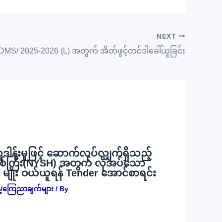
NEXT
DMS/ 2025-2026 (L) အတွက် အိတ်ဖွင့်တင်ဒါခေါ်ယူခြင်း
လှူဒါန်းမှုဖြင့် ဆောက်လုပ်လျှက်ရှိသည့်
စ်ကြီး(NYSH) အတွက် လိုအပ်သော
) မျိုး ဝယ်ယူရန် Tender အောင်စာရင်း
့်/ကြေညာချက်များ
/ By