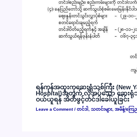
ရန်ကုန်အထူးကုဆေးရုံသစ်ကြီး (New Y
Hospital)အတွက် လိုအပ်သော ဆေးရုံသုံး
ဝယ်ယူရန် အိတ်ဖွင့်တင်ဒါခေါ်ယူခြင်း
Leave a Comment
/
တင်ဒါ
,
သတင်းများ
,
အမိန့်/ကြေ