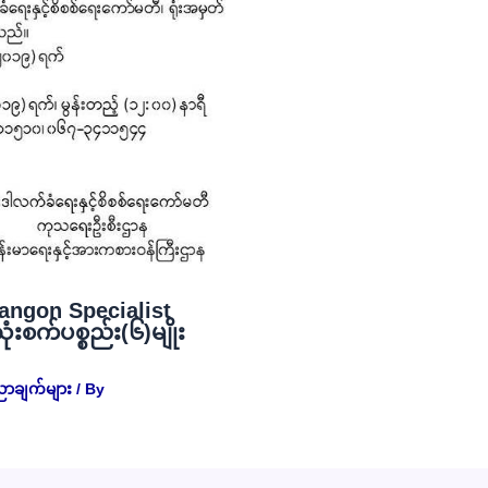
angon Specialist
စက်ပစ္စည်း(၆)မျိုး
ညာချက်များ
/ By