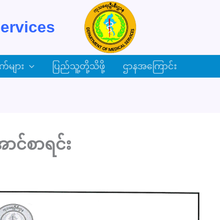
ervices
က်များ
ပြည်သူ့တို့သိဖို့
ဌာနအကြောင်း
ာင်စာရင်း