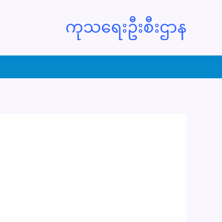
ကုသရေးဦးစီးဌာန