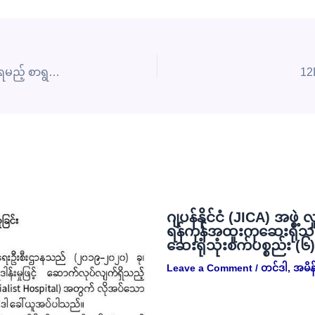
11DMS/2025-2026(L) အတွက် Envelope-B တွင် ပါဝင်ရမည့် စာရွက်စာတမ်းများ စိစစ်ခြင်းအစည်းအဝေးပွဲ
12
ဂျပန်နိုင်ငံ (JICA) အဖွဲ့ 
ရန်ကုန်အထူးကုဆေးရုံသ
ဆေးရုံသုံးစက်ပစ္စည်း (၆
Leave a Comment
/
တင်ဒါ
,
အမိန