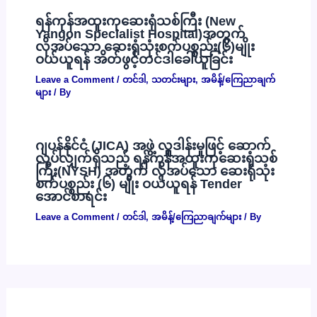
ရန်ကုန်အထူးကုဆေးရုံသစ်ကြီး (New
Yangon Specialist Hospital)အတွက်
လိုအပ်သော ဆေးရုံသုံးစက်ပစ္စည်း(၆)မျိုး
ဝယ်ယူရန် အိတ်ဖွင့်တင်ဒါခေါ်ယူခြင်း
Leave a Comment
/
တင်ဒါ
,
သတင်းများ
,
အမိန့်/ကြေညာချက်
များ
/ By
ဂျပန်နိုင်ငံ (JICA) အဖွဲ့ လှူဒါန်းမှုဖြင့် ဆောက်
လုပ်လျှက်ရှိသည့် ရန်ကုန်အထူးကုဆေးရုံသစ်
ကြီး(NYSH) အတွက် လိုအပ်သော ဆေးရုံသုံး
စက်ပစ္စည်း (၆) မျိုး ဝယ်ယူရန် Tender
အောင်စာရင်း
Leave a Comment
/
တင်ဒါ
,
အမိန့်/ကြေညာချက်များ
/ By