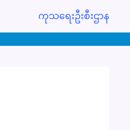
ကုသရေးဦးစီးဌာန