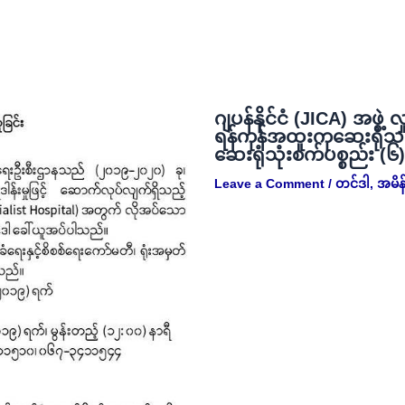
ဂျပန်နိုင်ငံ (JICA) အဖွဲ့ 
ရန်ကုန်အထူးကုဆေးရုံသ
ဆေးရုံသုံးစက်ပစ္စည်း (၆
Leave a Comment
/
တင်ဒါ
,
အမိန