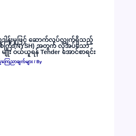
လှူဒါန်းမှုဖြင့် ဆောက်လုပ်လျှက်ရှိသည့်
စ်ကြီး(NYSH) အတွက် လိုအပ်သော
) မျိုး ဝယ်ယူရန် Tender အောင်စာရင်း
့်/ကြေညာချက်များ
/ By