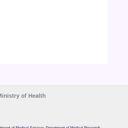
inistry of Health
tment of Medical Services
Department of Medical Research