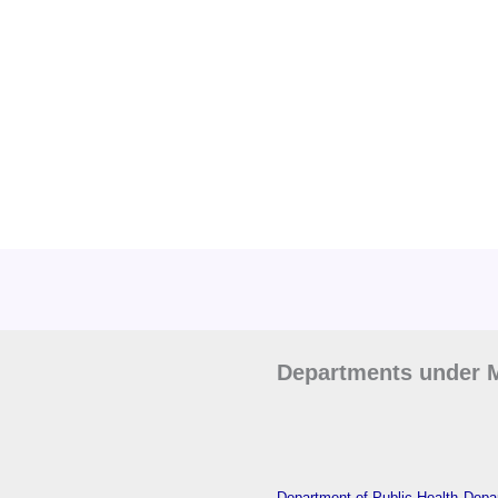
Departments under M
Department of Public Health
Depar