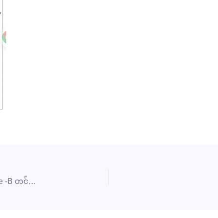
တင်ဒါအမှတ်- 21DMS/2024-2025(L) အတွက် Envelope -B တင်ဒါစာရွက်စာတမ်းများ စိစစ်ခြင်း၊ Envelope-B Technical Specification ဖွင့်ဖောက်စိစစ်ခြင်းနှင့် Envelope-A (ဈေးနှုန်း) စာအိတ် ဖွင့်ဖောက်စိစစ်ပွဲ ဖိတ်ကြားခြင်း