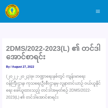
Skip
to
content
2DMS/2022-2023(L) ၏ တင်ဒါ
အောင်စာရင်း
By
/
August 27, 2022
(၂၀၂၂-၂၀၂၃)ခု၊ ဘဏ္ဍာရေးနှစ်တွင် ကျန်းမာရေး
ဝန်ကြီးဌာန၊ ကုသရေးဦးစီးဌာနမှ လူနာတင်ယာဉ် ဝယ်ယူနိုင်
ရေး ခေါ်ယူထားသည့် တင်ဒါအမှတ်စဉ် 2DMS/2022-
2023(L) ၏ တင်ဒါအောင်စာရင်း