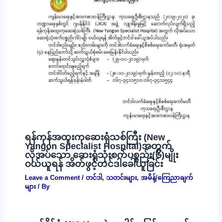
ရန်ကုန်အထူးကုဆေးရုံသစ်ကြီး (New
Yangon Specialist Hospital)အတွက်
လိုအပ်သော ဆေးရုံသုံးစက်ပစ္စည်း(၆)မျိုး
ဝယ်ယူရန် အိတ်ဖွင့်တင်ဒါခေါ်ယူခြင်း
Leave a Comment
/
တင်ဒါ
,
သတင်းများ
,
အမိန့်/ကြေညာချက်
များ
/ By