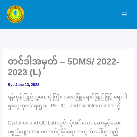
Skip
to
content
တင်ဒါအမှတ် – 5DMS/ 2022-
2023 (L)
By
/
June 13, 2022
ရန်ကုန် ပြည်သူ့ဆေးရုံကြီး၊ အဏုမြူရောင်ခြည်ဖြင့် ရောဂါ
ရှာဖွေကုသရေးဌာန ၊ PET/CT and Cyclotron Center ရှိ
Cyclotron and QC Lab တွင် လိုအပ်သော ဆေးနှင့်ဆေး
ပစ္စည်းများအား ထောက်ပံ့နိုင်ရေး အတွက် ခေါ်ယူသည့်