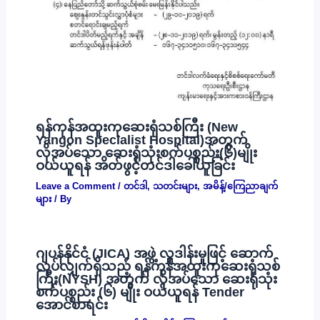
ရန်ကုန်အထူးကုဆေးရုံသစ်ကြီး (New
Yangon Specialist Hospital)အတွက်
လိုအပ်သော ဆေးရုံသုံးစက်ပစ္စည်း(၆)မျိုး
ဝယ်ယူရန် အိတ်ဖွင့်တင်ဒါခေါ်ယူခြင်း
Leave a Comment
/
တင်ဒါ
,
သတင်းများ
,
အမိန့်/ကြေညာချက်
များ
/ By
ဂျပန်နိုင်ငံ (JICA) အဖွဲ့ လှူဒါန်းမှုဖြင့် ဆောက်
လုပ်လျှက်ရှိသည့် ရန်ကုန်အထူးကုဆေးရုံသစ်
ကြီး(NYSH) အတွက် လိုအပ်သော ဆေးရုံသုံး
စက်ပစ္စည်း (၆) မျိုး ဝယ်ယူရန် Tender
အောင်စာရင်း