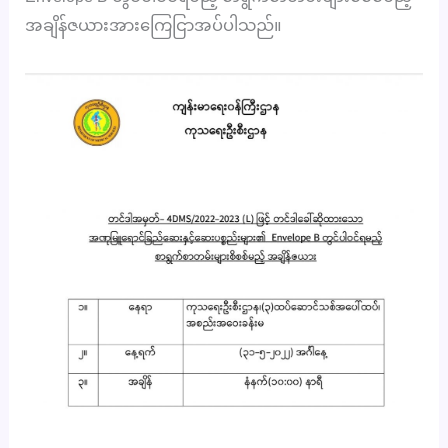
အချိန်ဇယားအားကြေငြာအပ်ပါသည်။