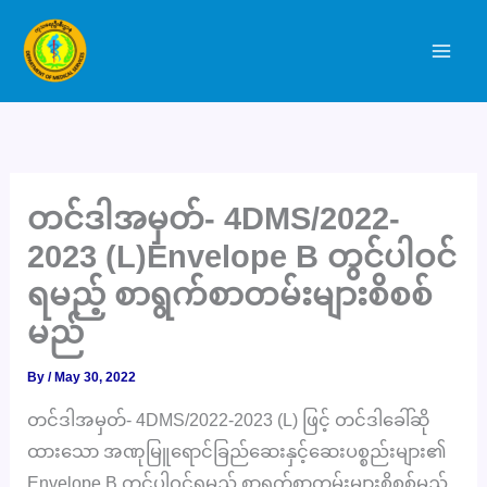
Skip
to
content
တင်ဒါအမှတ်- 4DMS/2022-
2023 (L)Envelope B တွင်ပါဝင်
ရမည့် စာရွက်စာတမ်းများစိစစ်
မည်
By
/
May 30, 2022
တင်ဒါအမှတ်- 4DMS/2022-2023 (L) ဖြင့် တင်ဒါခေါ်ဆို
ထားသော အဏုမြူရောင်ခြည်ဆေးနှင့်ဆေးပစ္စည်းများ၏
Envelope B တွင်ပါဝင်ရမည့် စာရွက်စာတမ်းများစိစစ်မည့်