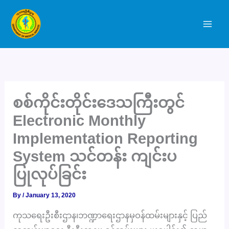
Skip
to
content
စစ်ကိုင်းတိုင်းဒေသကြီးတွင်
Electronic Monthly
Implementation Reporting
System သင်တန်း ကျင်းပ
ပြုလုပ်ခြင်း
By
/
January 13, 2020
ကုသရေးဦးစီးဌာန၊ဘဏ္ဍာရေးဌာနမှဝန်ထမ်းများနှင့် ပြည်