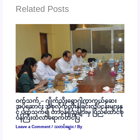
Related Posts
ဝက်သက် – ဂျိုက်သိုးရောဂါကာကွယ်ဆေး
အပိုဆောင်း အစုလိုက်ထိုးနှံခြင်းလုပ်ငန်းများနှ
င့် ပတ်သက်၍ တာဝန်ရှိသူများမှ ပြည်ထောင်စု
ဝန်ကြီးထံလာရောက်တင်ပြ
Leave a Comment
/
သတင်းများ
/ By