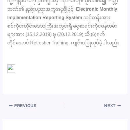
သူ့ကျန်းမာရေး ဦးစီးဌာနမှ ဝန်ထမ်းများ ပူးပေါင်း၍ ကမ္ဘာ့
ဘဏ်၏ နည်းပညာအကူအညီဖြင့်
Electronic Monthly
Implementation Reporting System
သင်တန်းအား
စစ်ကိုင်းတိုင်းဒေသကြီးအတွင်းရှိ ငွေစာရင်းကိုင်ဝန်ထမ်း
များအား (15.12.2019) မှ (20.12.2019) ထိ (6)ရက်
တိုင်အောင် Refresher Training ကျင်းပပြုလုပ်ခဲ့ပါသည်။
PREVIOUS
NEXT