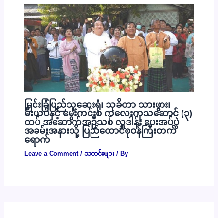
မြင်းခြံပြည်သူ့ဆေးရုံ၊ သုခိတာ သားဖွား၊
မီးယပ်နှင့် မွေးကင်းစ ကလေးကုသဆောင် (၃)
ထပ် အဆောက်အဦသစ် လှူဒါန်း ပေးအပ်ပွဲ
အခမ်းအနားသို့ ပြည်ထောင်စုဝန်ကြီးတက်
ရောက်
Leave a Comment
/
သတင်းများ
/ By