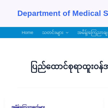
Skip
to
Department of Medical S
content
Home
သတင်းများ
အမိန့်/ကြေညာချ
ပြည်ထောင်စုရာထူးဝန်အဖ
အမိန့်/ကြေညာချက်များ