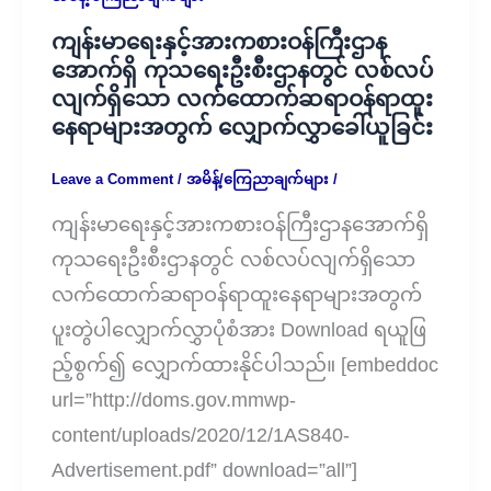
ကျန်းမာရေးနှင့်အားကစားဝန်ကြီးဌာန
အောက်ရှိ ကုသရေးဦးစီးဌာနတွင် လစ်လပ်
လျက်ရှိသော လက်ထောက်ဆရာဝန်ရာထူး
နေရာများအတွက် လျှောက်လွှာခေါ်ယူခြင်း
Leave a Comment
/
အမိန့်/ကြေညာချက်များ
/
ကျန်းမာရေးနှင့်အားကစားဝန်ကြီးဌာနအောက်ရှိ
ကုသရေးဦးစီးဌာနတွင် လစ်လပ်လျက်ရှိသော
လက်ထောက်ဆရာဝန်ရာထူးနေရာများအတွက်
ပူးတွဲပါလျှောက်လွှာပုံစံအား Download ရယူဖြ
ည့်စွက်၍ လျှောက်ထားနိုင်ပါသည်။ [embeddoc
url=”http://doms.gov.mmwp-
content/uploads/2020/12/1AS840-
Advertisement.pdf” download=”all”]