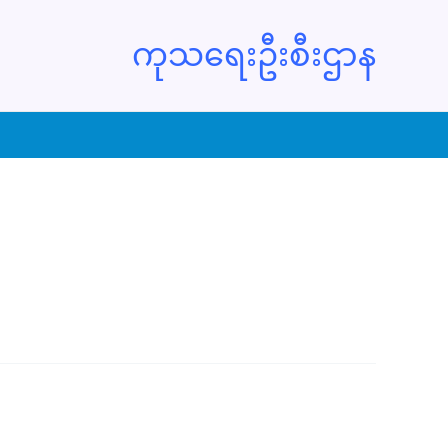
ကုသရေးဦးစီးဌာန