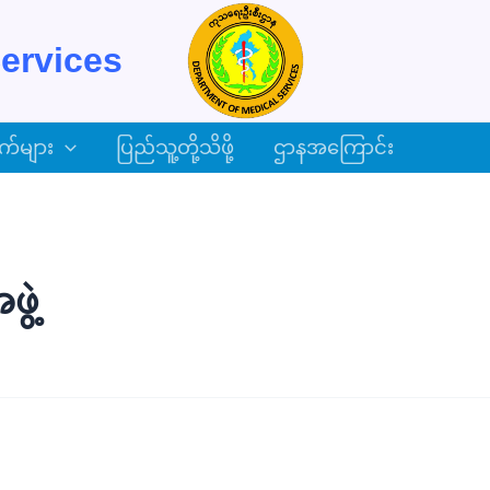
ervices
က်များ
ပြည်သူ့တို့သိဖို့
ဌာနအကြောင်း
ွဲ့